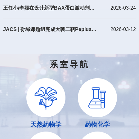
Proteomic Mapping of Cytoskeletal Networks”为题发表于
王任小/李嫣在设计新型BAX蛋白激动剂研究中取得进展
2026-03-24
Angewandte Chemie International Edition杂志。图1.激活型
单线态氧光敏探针用于细胞骨架网络蛋白组学和功能调控研
究研究团队采用“磺酰胺–PEG₂–配体”模块化设计，将细胞骨
JACS | 孙域课题组完成大戟二萜Pepluanol A与Pepluacetal的全合成
2026-03-12
架靶向配体与罗丹明类单线态氧光敏骨架结合，构建了
SOG550-tubulin和SOG550-actin两类探针。探针在溶液中主
要呈不可激发的螺内酰胺结构，
系室导航
天然药物学
药物化学