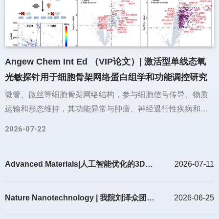
Angew Chem Int Ed （VIP论文）| 激活型单线态氧
光敏探针用于细胞骨架网络蛋白组学和功能调控研究
微管、微丝等细胞骨架网络结构，参与细胞信号传导、物质
运输和形态维持，其功能异常与肿瘤、神经退行性疾病和炎
症损伤等多种疾病演进密切相关，是潜在药物靶标。然而，
2026-07-22
现有分子探针难以在活细胞中精准调控细胞骨架功能并解析
其互作网络。针对这一问题，复旦大学药学院王璐团队开发
Advanced Materials|人工智能优化的3D打印双层植入体：解决结直肠癌腹膜转移化疗-免疫治疗序贯给药难题
2026-07-11
了一类激活型单线态氧光敏探针，可在活细胞中对微管和微
丝等靶标进行精准光控调节，并成为用于细胞骨架互作网络
相关蛋白质组学研究工具。相关成果以“Binding-activated
Nature Nanotechnology | 我院刘泽众团队在新型呼吸道黏膜疫苗佐剂方向取得重要进展
2026-06-25
¹O₂-genic Photosensitizers for Live-cell Control and