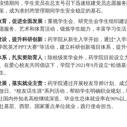
疫情期间，学生党员在总支号召下迅速组建党员志愿服务
策，成为准封闭管理期间学生安全稳定的基石。
教育，促进全面发展：
重视学生会、研究生会学生组织建设
愿服务、艺术和体育活动，锻炼学生能力，丰富学习生活
建设，提升科研创新：
药学院从新生入学开始，通过“入学
“毕凯英才
PPT
大赛”等活动，建立科研创新项目体系，提
体系，扎实资助育人：
除校级奖学金外，药学院目前设立
。在爱心校友共同倡议下，学院于
2021
年
9
月设立“松德
生。
发展，落实就业主责：
药学院通过开展校友导师计划、成
放日、“校友话生涯”系列活动，帮助学生明确职业规划
赴国内外知名高校继续深造。毕业生总体就业率在
90%
以
赴基层、西部、国家重点单位就业，践行使命担当。