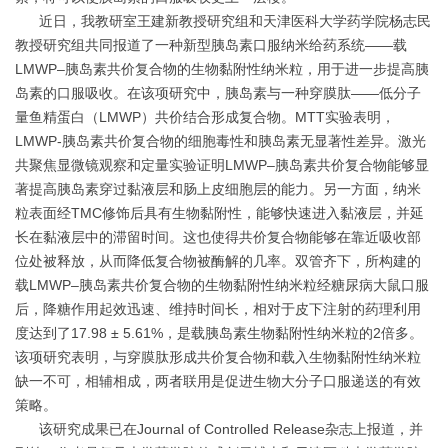
近日，我教研室王建新教授研究组和天津医科大学药学院杨志民
教授研究组共同报道了一种新型胰岛素口服纳米给药系统——载
LMWP–胰岛素共价复合物的生物黏附性纳米粒，用于进一步提高胰
岛素的口服吸收。在该项研究中，胰岛素与一种穿膜肽——低分子
量鱼精蛋白（LMWP）共价结合形成复合物。MTT实验表明，
LMWP-胰岛素共价复合物的细胞毒性和胰岛素无显著性差异。激光
共聚焦显微镜观察和定量实验证明LMWP–胰岛素共价复合物能够显
著提高胰岛素穿过黏液层和肠上皮细胞层的能力。另一方面，纳米
粒表面经TMC修饰后具有生物黏附性，能够快速进入黏液层，并延
长在黏液层中的滞留时间。这也使得共价复合物能够在靠近吸收部
位处被释放，从而降低复合物被酶解的几率。双管齐下，所构建的
载LMWP–胰岛素共价复合物的生物黏附性纳米粒经糖尿病大鼠口服
后，降糖作用起效迅速、维持时间长，相对于皮下注射的药理利用
度达到了17.98 ± 5.61%，是载胰岛素生物黏附性纳米粒的2倍多。
该项研究表明，与穿膜肽形成共价复合物和载入生物黏附性纳米粒
缺一不可，相辅相成，两者联用是促进生物大分子口服递送的有效
策略。
该研究成果已在Journal of Controlled Release杂志上报道，并