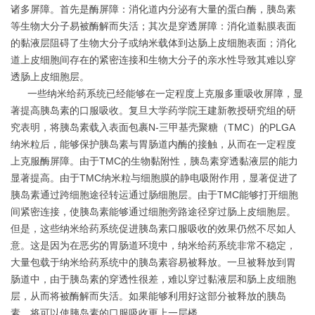
诸多屏障。首先是酶屏障：消化道内分泌有大量的蛋白酶，胰岛素
等生物大分子易被酶解而失活；其次是穿透屏障：消化道黏膜表面
的黏液层阻碍了生物大分子或纳米载体到达肠上皮细胞表面；消化
道上皮细胞间存在的紧密连接和生物大分子的亲水性导致其难以穿
透肠上皮细胞层。
一些纳米给药系统已经能够在一定程度上克服多重吸收屏障，显
著提高胰岛素的口服吸收。复旦大学药学院王建新教授研究组的研
究表明，将胰岛素载入表面包裹N-三甲基壳聚糖（TMC）的PLGA
纳米粒后，能够保护胰岛素与胃肠道内酶的接触，从而在一定程度
上克服酶屏障。由于TMC的生物黏附性，胰岛素穿透黏液层的能力
显著提高。由于TMC纳米粒与细胞膜的静电吸附作用，显著促进了
胰岛素通过跨细胞途径转运通过肠细胞层。由于TMC能够打开细胞
间紧密连接，使胰岛素能够通过细胞旁路途径穿过肠上皮细胞层。
但是，这些纳米给药系统促进胰岛素口服吸收的效果仍然不尽如人
意。这是因为在恶劣的胃肠道环境中，纳米给药系统非常不稳定，
大量包载于纳米给药系统中的胰岛素容易被释放。一旦被释放到胃
肠道中，由于胰岛素的穿透性很差，难以穿过黏液层和肠上皮细胞
层，从而将被酶解而失活。如果能够利用好这部分被释放的胰岛
素，将可以使胰岛素的口服吸收更上一层楼。