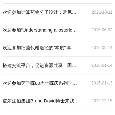
欢迎参加计算药物分子设计：常见的
2021-10-11
问题和最新进展讲座
欢迎参加"Understanding allosteric
2016-06-02
drug action at G protein-coupled
欢迎参加细菌代谢途径的“本质” 学术
2016-05-14
receptors "学术讲座
讲座
搭建交流平台，促进资源共享—国家
2016-01-14
蛋白质科学中心专家到访记
欢迎参加药学院80周年院庆系列学术
2016-01-13
报告-药物代谢及药代动力学的研究策
皮尔法伯集团Bruno David博士来我院
2015-12-15