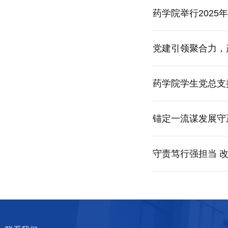
药学院举行202
党建引领聚合力，
约仪式顺利举行
药学院学生党总支
锚定一流谋发展守
守责笃行强担当 