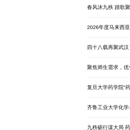
春风沐九秩 踏歌
2026年度马来
四十八载再聚武汉
汉联谊纪实
聚焦师生需求，优
复旦大学药学院“
齐鲁工业大学化学
九秩砺行谋大局 