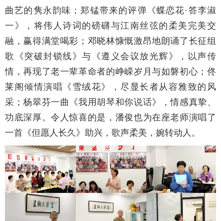
曲艺的隽永韵味；郑锰带来的评弹《蝶恋花·答李淑
一》，将伟人诗词的磅礴与江南丝弦的柔美完美交
融，赢得满堂喝彩；邓晓林慷慨激昂地朗诵了长征组
歌《突破封锁线》与《遵义会议放光辉》，以声传
情，再现了老一辈革命者的峥嵘岁月与如磐初心；佟
莱阁倾情演唱《雪绒花》，尽显长者从容雅致的风
采；杨翠芬一曲《我用胡琴和你说话》，情感真挚、
功底深厚。令人惊喜的是，潘俊也为在座老师演唱了
一首《但愿人长久》助兴，歌声柔美，婉转动人。