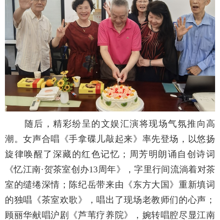
随后，精彩纷呈的文娱汇演将现场气氛推向高
潮。女声合唱《手拿碟儿敲起来》率先登场，以悠扬
旋律唤醒了深藏的红色记忆；周芳明朗诵自创诗词
《忆江南·贺茶室创办13周年》，字里行间流淌着对茶
室的缱绻深情；陈纪岳带来由《东方大国》重新填词
的独唱《茶室欢歌》，唱出了现场老教师们的心声；
顾丽华献唱沪剧《芦苇疗养院》，婉转唱腔尽显江南