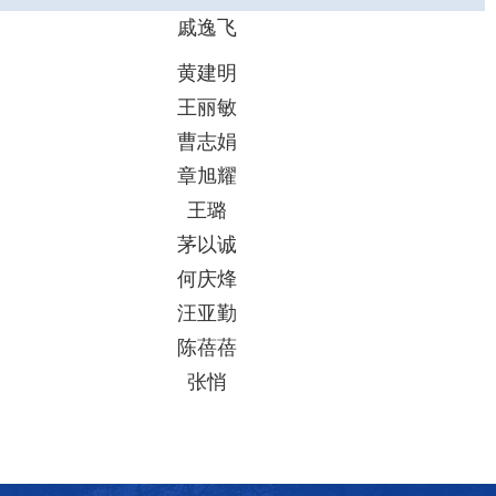
戚逸飞
黄建明
王丽敏
曹志娟
章旭耀
王璐
茅以诚
何庆烽
汪亚勤
陈蓓蓓
张悄