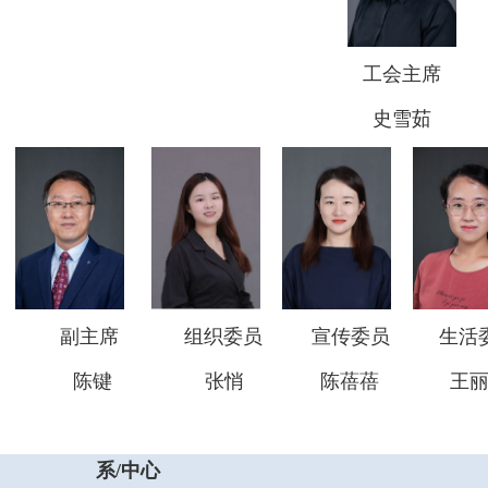
工会主席
史雪茹
副主席
组织委员
宣传委员
生
陈键
张悄 陈蓓蓓 王
系/中心