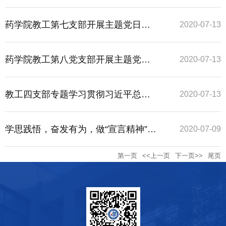
要回信精神有感
党日活动
药学院教工第七支部开展主题党日活
2020-07-13
动
药学院教工第八党支部开展主题党日
2020-07-13
学习活动
教工四支部专题学习贯彻习近平总书
2020-07-13
记重要回信精神
学思践悟，奋发有为，做“宣言精神”忠
2020-07-09
第一页
<<上一页
下一页>>
尾页
实传人 ——记药学院教工第五党支部
开展主题党日活动