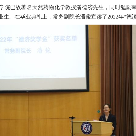
院已故著名天然药物化学教授潘德济先生，同时勉励莘莘
生。在毕业典礼上，常务副院长潘俊宣读了2022年“德