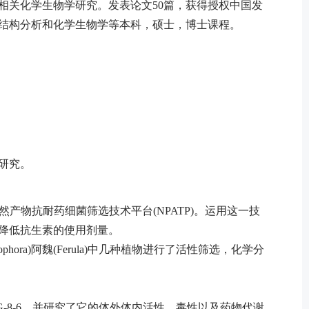
相关化学生物学研究。发表论文50篇，获得授权中国发
机结构分析和化学生物学等本科，硕士，博士课程。
研究。
了天然产物抗耐药细菌筛选技术平台(NPATP)。运用这一技
降低抗生素的使用剂量。
), 槐属(Sophora)阿魏(Ferula)中几种植物进行了活性筛选，化学分
-8-6，并研究了它的体外体内活性，毒性以及药物代谢