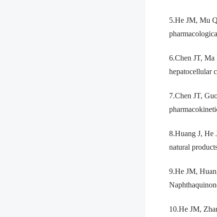
5.He JM, Mu Q.
pharmacologica
6.Chen JT, Ma 
hepatocellular
7.Chen JT, Guo 
pharmacokineti
8.Huang J, He 
natural produc
9.He JM, Huang 
Naphthaquinone
10.He JM, Zhan