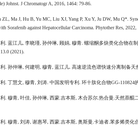
e) Johnst. J Chromatogr A, 2016, 1464: 79-86.
 ZL, Ma J, Hu B, Yu MC, Liu XJ, Yang P, Xu Y, Ju DW, Mu Q*. Synerg
with Sorafenib against Hepatocellular Carcinoma. Phytother Res, 2022
专利. 蓝江儿, 李晓瑾, 孙仲琳, 顾娟, 穆青. 螺缩酮多炔类化
3.0 (2021).
利. 孙仲琳, 何建明, 穆青, 蓝江儿. 高速逆流色谱快速分离制备天然二氢黄酮
. 丁慧文, 穆青, 刘涛. 中国发明专利. 环十肽化合物GG-110824的化学制备
利. 穆青, 叶佳, 孙仲琳, 西蒙.吉本斯, 木合苏尔.热合曼.天然萘醌二
. 穆青, 刘涛, 谢惠琴, 西蒙.吉本斯, 奥斯曼.卡迪者.苯多烯类化合物及其制