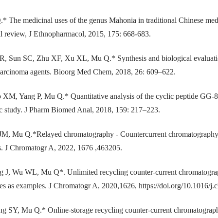
* The medicinal uses of the genus Mahonia in traditional Chinese me
l review, J Ethnopharmacol, 2015, 175: 668-683.
R, Sun SC, Zhu XF, Xu XL, Mu Q.* Synthesis and biological evaluation
 carcinoma agents. Bioorg Med Chem, 2018, 26: 609–622.
XM, Yang P, Mu Q.* Quantitative analysis of the cyclic peptide GG-8-
c study. J Pharm Biomed Anal, 2018, 159: 217–223.
JM, Mu Q.*Relayed chromatography - Countercurrent chromatography in 
ts. J Chromatogr A, 2022, 1676 ,463205.
J, Wu WL, Mu Q*. Unlimited recycling counter-current chromatography 
s as examples. J Chromatogr A, 2020,1626, https://doi.org/10.1016/j
g SY, Mu Q.* Online-storage recycling counter-current chromatography