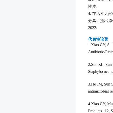
性质。
4. 在活性
分离；提出原位浓
2022.
代表性论著
1.Xiao CY, Sun
Antibiotic-Res
2.Sun ZL, Sun 
Staphylococcus 
3.He JM, Sun S
antimicrobial r
4.Xiao CY, Mu 
Products 112, S