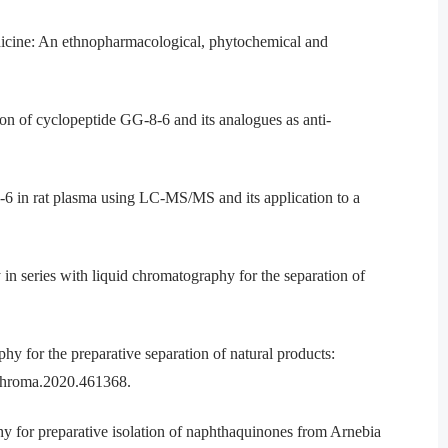
dicine: An ethnopharmacological, phytochemical and
 of cyclopeptide GG-8-6 and its analogues as anti-
6 in rat plasma using LC-MS/MS and its application to a
series with liquid chromatography for the separation of
for the preparative separation of natural products:
.chroma.2020.461368.
 for preparative isolation of naphthaquinones from Arnebia