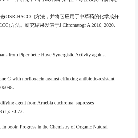
OSR-HSCCC)方法，并将它应用于中草药的化学成分
究结果发表于J Chromatogr A 2016, 2020,
 from Piper betle Have Synergistic Activity against
 with norfloxacin against effluxing antibiotic-resistant
106098.
difying agent from Arnebia euchroma, supresses
3 (1): 70-73.
n book: Progress in the Chemistry of Organic Natural