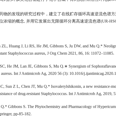
天然药物的发现的研究过程中，建立了在线贮存循环高速逆流色谱方法(
缩的概念, 并用它发展出无限循环分离高速逆流色谱(UR-HSCCC)方法。研
 ZL, Huang J, Li RS, He JM, Gibbons S, Ju DW, and Mu Q.* Neolignans
istant Staphylococcus aureus, J Org Chem 2021, 86, 16: 11072–11085.
SC, He JM, Lan JE, Gibbons S, Mu Q.∗ Synergism of Sophoraflavanone G
aureus. Int J Antimicrob Ag, 2020 56 (3): 10.1016/j.ijantimicag.2020.
C, Sun Z L, Chen JT, Mu Q.* Isovalerylshikonin, a new resistance-mo
esistance of drug-resistant Staphylococcus. Int J Antimicrob Ag, 2019, 5
Q.* Gibbons S. The Phytochemistry and Pharmacology of Hypericum. I
pringer, pp-85-182.