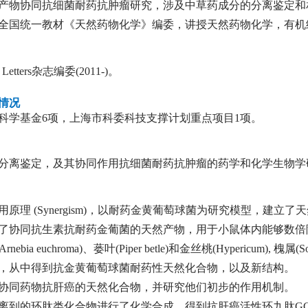
产物协同抗细菌耐药抗肿瘤研究，涉及中草药成分的分离鉴定和
。全国统一教材《天然药物化学》编委，讲授天然药物化学，有
ry Letters杂志编委(2011-)。
情况
科学基金6项，上海市科委科技支撑计划重点项目1项。
分离鉴定，及其协同作用抗细菌耐药抗肿瘤的药学和化学生物学
作用原理 (Synergism)，以耐药金黄葡萄球菌为研究模型，建立
了协同抗生素抗耐药金葡菌的天然产物，用于小鼠体内能够数倍
nebia euchroma)、蒌叶(Piper betle)和金丝桃(Hypericum
，从中得到抗金黄葡萄球菌耐药性天然化合物，以及新结构。
协同药物抗肝癌的天然化合物，并研究他们初步的作用机制。
中分离到的环肽类化合物进行了化学合成，得到抗肝癌活性环九肽GG