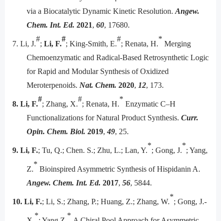
via a Biocatalytic Dynamic Kinetic Resolution.
Angew.
Chem. Int. Ed.
2021
,
60
, 17680.
#
#
#
*
7.
Li, J.
;
Li, F.
; King-Smith, E.
; Renata, H.
Merging
Chemoenzymatic and Radical-Based Retrosynthetic Logic
for Rapid and Modular Synthesis of Oxidized
Meroterpenoids.
Nat. Chem.
2020
,
12
, 173.
#
#
*
8.
Li, F.
; Zhang, X.
; Renata, H.
Enzymatic C–H
Functionalizations for Natural Product Synthesis.
Curr.
Opin. Chem. Biol.
2019
,
49
, 25.
*
*
9.
Li, F.
; Tu, Q.; Chen. S.; Zhu, L.; Lan, Y.
; Gong, J.
; Yang,
*
Z.
Bioinspired Asymmetric Synthesis of Hispidanin A.
Angew. Chem. Int. Ed.
2017
,
56
, 5844.
*
10.
Li, F.
; Li, S.; Zhang, P.; Huang, Z.; Zhang, W.
; Gong, J.-
*
*
X.
; Yang Z.
A Chiral Pool Approach for Asymmetric