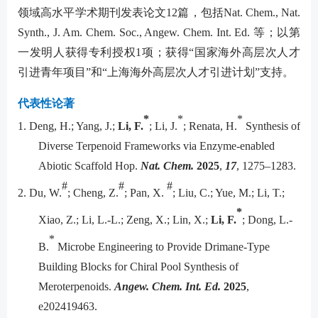
领域高水平学术期刊发表论文
12篇
，
包括
Nat. Chem.,
Nat
.
Synth., J. Am. Chem. Soc., Angew. Chem. Int. Ed. 等
；以第
一发明人获得专利授权
1项
；
获得
“国家海外高层次人才
引进青年项目”和
“上海海外高层次人才引进计划”支持
。
代表性论著
*
*
*
1.
Deng, H.; Yang, J.;
Li, F.
; Li, J.
; Renata, H.
Synthesis of
Diverse Terpenoid Frameworks via Enzyme-enabled
Abiotic Scaffold Hop.
Nat. Chem.
2025
,
17
,
1275–1283
.
#
#
#
2.
Du, W.
; Cheng, Z.
; Pan, X.
; Liu, C.; Yue, M.; Li, T.;
*
Xiao, Z.; Li, L.-L.; Zeng, X.; Lin, X.;
Li, F.
; Dong, L.-
*
B.
Microbe Engineering to Provide Drimane-Type
Building Blocks for Chiral Pool Synthesis of
Meroterpenoids.
Angew. Chem. Int. Ed.
2025
,
e202419463.