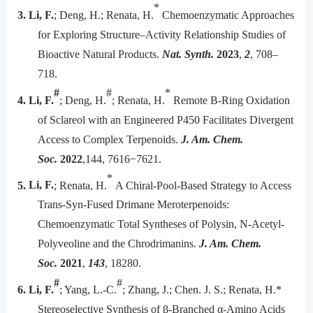
*
3.
Li, F.
; Deng, H.; Renata, H.
Chemoenzymatic Approaches
for Exploring Structure–Activity Relationship Studies of
Bioactive Natural Products.
Nat. Synth.
2023
,
2
, 708–
718.
#
#
*
4.
Li, F.
; Deng, H.
; Renata, H.
Remote B-Ring Oxidation
of Sclareol with an Engineered P450 Facilitates Divergent
Access to Complex Terpenoids.
J. Am. Chem.
Soc.
2022
,144, 7616−7621.
*
5.
Li, F.
; Renata, H.
A Chiral-Pool-Based Strategy to Access
Trans-Syn-Fused Drimane Meroterpenoids:
Chemoenzymatic Total Syntheses of Polysin, N-Acetyl-
Polyveoline and the Chrodrimanins.
J. Am. Chem.
Soc.
2021
,
143
, 18280.
#
#
6.
Li, F.
; Yang, L.-C.
; Zhang, J.; Chen. J. S.; Renata, H.*
Stereoselective Synthesis of β-Branched α-Amino Acids