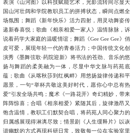
表演《山河图》以科技赋能艺术，光影流转间尽显大
国山河壮阔和学院教职员工的拼搏状态，瞬间点燃全
场氛围；舞蹈《新年快乐》活力四射，用灵动舞姿传
递新春喜悦；歌曲《相亲相爱一家人》温情脉脉，诉
说着药学大家庭的温暖情谊；舞蹈《Gee Gee Gee》俏
皮可爱，展现年轻一代的青春活力；中国传统文化创
演秀《墨舞弦歌·药院迎新》将书法的苍劲、音乐的悠
扬与舞蹈的柔美融为一体，尽显中华文脉与药苑底
蕴；歌曲《从喀秋莎到红枫畔》用悠扬旋律传递和平
愿景，一句“举杯共敬这美好时代，愿你心中总有热
爱”引发全场共鸣；魔术《一路花开》奇幻精妙，带来
阵阵惊喜；合唱《相亲相爱》紧随其后，旋律激昂又
饱含温情，教职工们默契合唱，将药苑人同心聚力的
归属感展现得淋漓尽致；情景剧《人生缓释片》以诙
谐幽默的方式再现科研日常，致敬每一位在实验室里