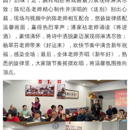
园》韵味十足，婉转唱腔将戏曲魅力展现得淋漓尽
致；陈纪岳老师精心制作并演唱的《送别》别出心
裁，现场与视频中的陈老师相互配合，悠扬旋律搭配
温馨画面，赢得热烈掌声；潘家祜老师诵读《将进
酒》，豪情满怀，将诗中洒脱豪迈展现得淋漓尽致；
杨翠芬老师带来《好运来》，欢快节奏中满含新年祝
福，感染全场；最后，全体老师齐唱《新年好》，熟
悉的旋律里，大家随节奏摇摆欢唱，将温馨氛围推向
顶点。