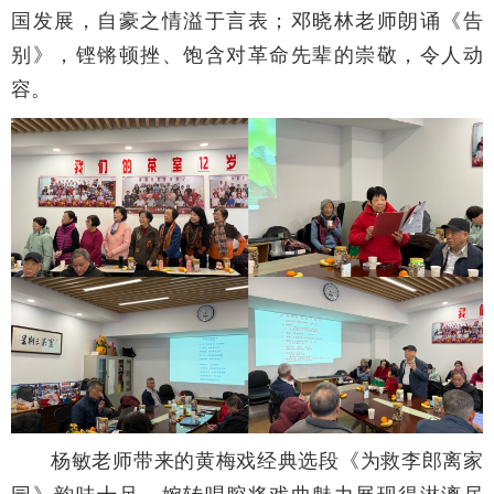
国发展，自豪之情溢于言表；邓晓林老师朗诵《告
别》，铿锵顿挫、饱含对革命先辈的崇敬，令人动
容。
杨敏老师带来的黄梅戏经典选段《为救李郎离家