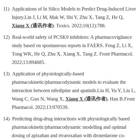
11)
Applications of In Silico Models to Predict Drug-Induced Liver
Injury.Lin J, Li M, Mak W, Shi Y, Zhu X, Tang Z, He Q,
Xiang X
(
通讯作者
)
. Toxics. 2022;10(12):788.
12)
Real-world safety of PCSK9 inhibitors: A pharmacovigilance
study based on spontaneous reports in FAERS. Feng Z, Li X,
Tong WK, He Q, Zhu X, Xiang X, Tang Z. Front Pharmacol.
2022;13:894685.
13)
Application of physiologically-based
pharmacokinetic/pharmacodynamic models to evaluate the
interaction between nifedipine and apatinib.Liu H, Yu Y, Liu L,
Wang C, Guo N, Wang X,
Xiang X
(
通讯作者
)
, Han B.Front
Pharmacol. 2022;13:970539.
14)
Predicting drug-drug interactions with physiologically based
pharmacokinetic/pharmacodynamic modelling and optimal
dosing of apixaban and rivaroxaban with dronedarone co-