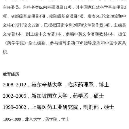
主任委员。主持各类纵向科研项目
11
项，其中国家自然科学基金项目
3
项，省部级基金项目
4
项，校院级基金项目
4
项。发表
SCI
论文
78
篇和中
文核心期刊论文
22
篇，已授权国家专利
2
项和软件著作权
5
项，主编英
文专著
1
本，副主编中文专著
1
本，参编中英文专著和教材
4
本。担任
《药学学报》杂志编委。参与编写多项
CDE
指导原则和中国专家共
识。
教育经历
2008
–
2012
，赫尔辛基大学，临床药理系，博士
2002
–
2005
，新加坡国立大学，药学系，硕士
1999
–
2002
，上海医药工业研究院，制剂部，硕士
1995
–
1999
，北京大学，药学院，学士