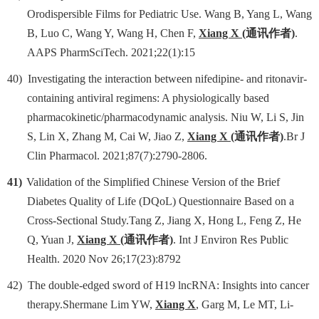
Orodispersible Films for Pediatric Use. Wang B, Yang L, Wang
B, Luo C, Wang Y, Wang H, Chen F,
Xiang X
(
通讯作者
)
.
AAPS PharmSciTech. 2021;22(1):15
40)
Investigating the interaction between nifedipine- and ritonavir-
containing antiviral regimens: A physiologically based
pharmacokinetic/pharmacodynamic analysis. Niu W, Li S, Jin
S, Lin X, Zhang M, Cai W, Jiao Z,
Xiang X
(
通
讯作者
)
.Br J
Clin Pharmacol. 2021;87(7):2790-2806.
41)
Validation of the Simplified Chinese Version of the Brief
Diabetes Quality of Life (DQoL) Questionnaire Based on a
Cross-Sectional Study.Tang Z, Jiang X, Hong L, Feng Z, He
Q, Yuan J,
Xiang X
(
通讯作者
)
. Int J Environ Res Public
Health. 2020 Nov 26;17(23):8792
42)
The double-edged sword of H19 lncRNA: Insights into cancer
therapy.Shermane Lim YW,
Xiang X
, Garg M, Le MT, Li-