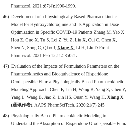
Pharmacol. 2021 ;87(4):1990-1999.
46)
Development of a Physiologically Based Pharmacokinetic
Model for Hydroxychloroquine and Its Application in Dose
Optimization in Specific COVID-19 Patients.Zhang M, Yao X,
Hou Z, Guo X, Tu S, Lei Z, Yu Z, Liu X, Cui C, Chen X,
Shen N, Song C, Qiao J,
Xiang X
, Li H, Liu D.Front
Pharmacol. 2021 Feb 12;11:585021.
47)
Evaluation of the Impacts of Formulation Parameters on the
Pharmacokinetics and Bioequivalence of Risperidone
Orodispersible Film: a Physiologically Based Pharmacokinetic
Modeling Approach. Chen F, Liu H, Wang B, Yang Z, Chen Y,
Yang L, Wang B, Jiao Z, Lin HS, Quan Y, Wang H,
Xiang X
(
通讯作者
)
. AAPS PharmSciTech. 2020;21(7):245
48)
Physiologically Based Pharmacokinetic Modeling to
Understand the Absorption of Risperidone Orodispersible Film.