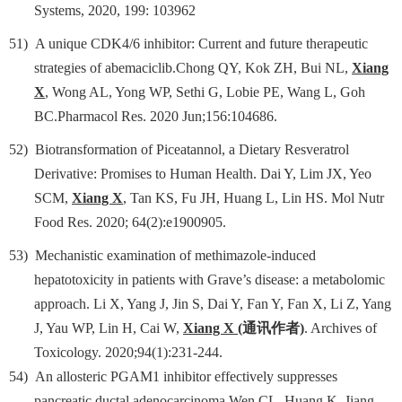
Systems, 2020, 199: 103962
51)
A unique CDK4/6 inhibitor: Current and future therapeutic
strategies of abemaciclib.Chong QY, Kok ZH, Bui NL,
Xiang
X
, Wong AL, Yong WP, Sethi G, Lobie PE, Wang L, Goh
BC.Pharmacol Res. 2020 Jun;156:104686.
52)
Biotransformation of Piceatannol, a Dietary Resveratrol
Derivative: Promises to Human Health. Dai Y, Lim JX, Yeo
SCM,
Xiang X
, Tan KS, Fu JH, Huang L, Lin HS. Mol Nutr
Food Res. 2020; 64(2):e1900905.
53)
Mechanistic examination of methimazole-induced
hepatotoxicity in patients with Grave’s disease: a metabolomic
approach. Li X, Yang J, Jin S, Dai Y, Fan Y, Fan X, Li Z, Yang
J, Yau WP, Lin H, Cai W,
Xiang X
(
通讯作者
)
. Archives of
Toxicology. 2020;94(1):231-244.
54)
An allosteric PGAM1 inhibitor effectively suppresses
pancreatic ductal adenocarcinoma.Wen CL, Huang K, Jiang