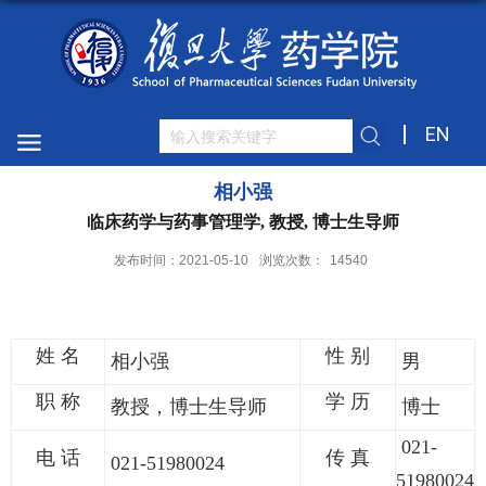
EN
相小强
临床药学与药事管理学, 教授, 博士生导师
发布时间：2021-05-10
浏览次数：
14540
姓 名
性 别
相小强
男
职 称
学 历
教授，博士生导师
博士
021-
电 话
传 真
021-51980024
51980024