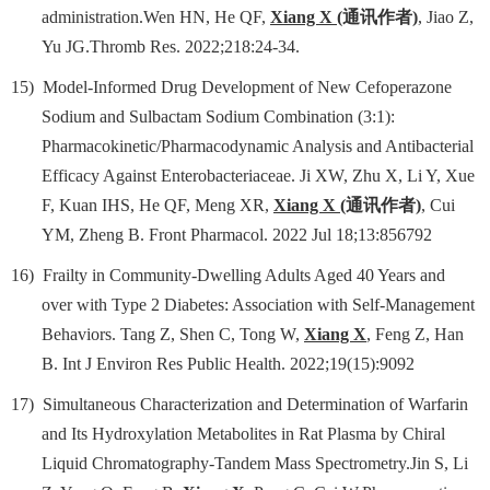
administration.Wen HN, He QF,
Xiang X
(
通讯作者
)
, Jiao Z,
Yu JG.Thromb Res. 2022;218:24-34.
15)
Model-Informed Drug Development of New Cefoperazone
Sodium and Sulbactam Sodium Combination (3:1):
Pharmacokinetic/Pharmacodynamic Analysis and Antibacterial
Efficacy Against Enterobacteriaceae. Ji XW, Zhu X, Li Y, Xue
F, Kuan IHS, He QF, Meng XR,
Xiang X
(
通讯作者
)
, Cui
YM, Zheng B. Front Pharmacol. 2022 Jul 18;13:856792
16)
Frailty in Community-Dwelling Adults Aged 40 Years and
over with Type 2 Diabetes: Association with Self-Management
Behaviors. Tang Z, Shen C, Tong W,
Xiang X
, Feng Z, Han
B. Int J Environ Res Public Health. 2022;19(15):9092
17)
Simultaneous Characterization and Determination of Warfarin
and Its Hydroxylation Metabolites in Rat Plasma by Chiral
Liquid Chromatography-Tandem Mass Spectrometry.Jin S, Li