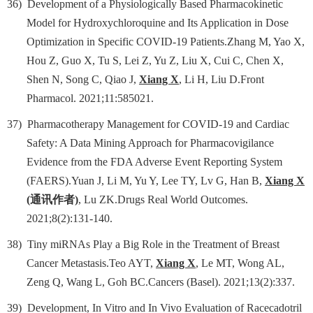
36)
Development of a Physiologically Based Pharmacokinetic
Model for Hydroxychloroquine and Its Application in Dose
Optimization in Specific COVID-19 Patients.Zhang M, Yao X,
Hou Z, Guo X, Tu S, Lei Z, Yu Z, Liu X, Cui C, Chen X,
Shen N, Song C, Qiao J,
Xiang X
, Li H, Liu D.Front
Pharmacol. 2021;11:585021.
37)
Pharmacotherapy Management for COVID-19 and Cardiac
Safety: A Data Mining Approach for Pharmacovigilance
Evidence from the FDA Adverse Event Reporting System
(FAERS).Yuan J, Li M, Yu Y, Lee TY, Lv G, Han B,
Xiang X
(
通讯作者
)
, Lu ZK.Drugs Real World Outcomes.
2021;8(2):131-140.
38)
Tiny miRNAs Play a Big Role in the Treatment of Breast
Cancer Metastasis.Teo AYT,
Xiang X
, Le MT, Wong AL,
Zeng Q, Wang L, Goh BC.Cancers (Basel). 2021;13(2):337.
39)
Development, In Vitro and In Vivo Evaluation of Racecadotril