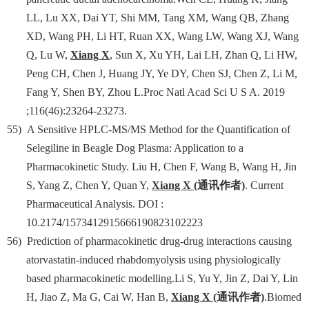
LL, Lu XX, Dai YT, Shi MM, Tang XM, Wang QB, Zhang
XD, Wang PH, Li HT, Ruan XX, Wang LW, Wang XJ, Wang
Q, Lu W,
Xiang X
, Sun X, Xu YH, Lai LH, Zhan Q, Li HW,
Peng CH, Chen J, Huang JY, Ye DY, Chen SJ, Chen Z, Li M,
Fang Y, Shen BY, Zhou L.Proc Natl Acad Sci U S A. 2019
;116(46):23264-23273.
55)
A Sensitive HPLC-MS/MS Method for the Quantification of
Selegiline in Beagle Dog Plasma: Application to a
Pharmacokinetic Study. Liu H, Chen F, Wang B, Wang H, Jin
S, Yang Z, Chen Y, Quan Y,
Xiang X
(
通讯作者
)
. Current
Pharmaceutical Analysis. DOI :
10.2174/1573412915666190823102223
56)
Prediction of pharmacokinetic drug-drug interactions causing
atorvastatin-induced rhabdomyolysis using physiologically
based pharmacokinetic modelling.Li S, Yu Y, Jin Z, Dai Y, Lin
H, Jiao Z, Ma G, Cai W, Han B,
Xiang X
(
通讯作者
)
.Biomed