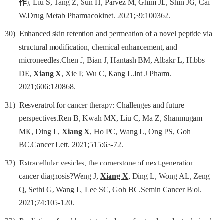
作
)
, Liu S, Tang Z, Sun H, Parvez M, Ghim JL, Shin JG, Cai
W.Drug Metab Pharmacokinet. 2021;39:100362.
30)
Enhanced skin retention and permeation of a novel peptide via
structural modification, chemical enhancement, and
microneedles.Chen J, Bian J, Hantash BM, Albakr L, Hibbs
DE,
Xiang X
, Xie P, Wu C, Kang L.Int J Pharm.
2021;606:120868.
31)
Resveratrol for cancer therapy: Challenges and future
perspectives.Ren B, Kwah MX, Liu C, Ma Z, Shanmugam
MK, Ding L,
Xiang X
, Ho PC, Wang L, Ong PS, Goh
BC.Cancer Lett. 2021;515:63-72.
32)
Extracellular vesicles, the cornerstone of next-generation
cancer diagnosis?Weng J,
Xiang X
, Ding L, Wong AL, Zeng
Q, Sethi G, Wang L, Lee SC, Goh BC.Semin Cancer Biol.
2021;74:105-120.