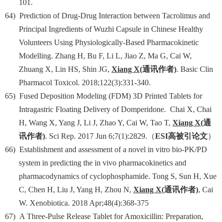
101.
64)
Prediction of Drug-Drug Interaction between Tacrolimus and
Principal Ingredients of Wuzhi Capsule in Chinese Healthy
Volunteers Using Physiologically-Based Pharmacokinetic
Modelling. Zhang H, Bu F, Li L, Jiao Z, Ma G, Cai W,
Zhuang X, Lin HS, Shin JG,
Xiang X
(
通讯作者
)
. Basic Clin
Pharmacol Toxicol. 2018;122(3):331-340.
65)
Fused Deposition Modeling (FDM) 3D Printed Tablets for
Intragastric Floating Delivery of Domperidone. Chai X, Chai
H, Wang X, Yang J, Li J, Zhao Y, Cai W, Tao T,
Xiang X
(
通
讯作者
)
. Sci Rep. 2017 Jun 6;7(1):2829.
（
ESI
高被引论文
）
66)
Establishment and assessment of a novel in vitro bio-PK/PD
system in predicting the in vivo pharmacokinetics and
pharmacodynamics of cyclophosphamide. Tong S, Sun H, Xue
C, Chen H, Liu J, Yang H, Zhou N,
Xiang X
(
通讯作者
)
, Cai
W. Xenobiotica. 2018 Apr;48(4):368-375
67)
A Three-Pulse Release Tablet for Amoxicillin: Preparation,