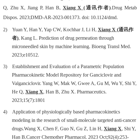
Q, Zhu X, Jiang P, Han B,
Xiang X
(
通讯作者
)
.Drug Metab
Dispos. 2023
;
DMD-AR-2023-001373. doi: 10.1124/dmd.
2)
Yuan Y, Han Y, Yap CW, Kochhar
J
, Li
H
,
Xiang X
(
通讯作
者
)
, Kang
L
. Prediction of drug permeation through
microneedled skin by machine learning. Bioeng Transl Med.
2023;e10512.
3)
Establishment and Evaluation of a Parametric Population
Pharmacokinetic Model Repository for Ganciclovir and
Valganciclovir. Yang W, Mak W, Gwee A, Gu M, Wu Y, Shi Y,
He Q,
Xiang X
, Han B, Zhu X. Pharmaceutics.
2023;15(7):1801
4)
Application of physiologically based pharmacokinetics
modeling in the research of small-molecule targeted anti-cancer
drugs.Wang X, Chen F, Guo N, Gu Z, Lin H,
Xiang X
, Shi Y,
Han B.Cancer Chemother Pharmacol. 2023 Oct;92(4):253-