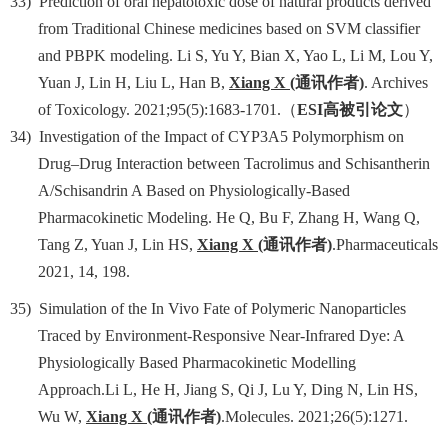
33)
Prediction of oral hepatotoxic dose of natural products derived
from Traditional Chinese medicines based on SVM classifier
and PBPK modeling. Li S, Yu Y, Bian X, Yao L, Li M, Lou Y,
Yuan J, Lin H, Liu L, Han B,
Xiang X
(
通讯作者
)
. Archives
of Toxicology. 2021;95(5):1683-1701.
（
ESI
高被引论文
）
34)
Investigation of the Impact of CYP3A5 Polymorphism on
Drug–Drug Interaction between Tacrolimus and Schisantherin
A/Schisandrin A Based on Physiologically-Based
Pharmacokinetic Modeling. He Q, Bu F, Zhang H, Wang Q,
Tang Z, Yuan J, Lin HS,
Xiang X
(
通讯作者
)
.Pharmaceuticals
2021, 14, 198.
35)
Simulation of the In Vivo Fate of Polymeric Nanoparticles
Traced by Environment-Responsive Near-Infrared Dye: A
Physiologically Based Pharmacokinetic Modelling
Approach.Li L, He H, Jiang S, Qi J, Lu Y, Ding N, Lin HS,
Wu W,
Xiang X
(
通讯作者
)
.
Molecules. 2021;26(5):1271.