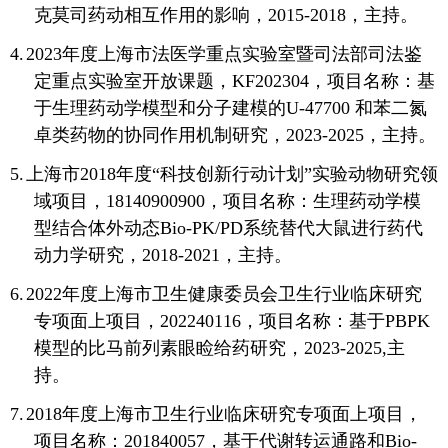
克莫司药动相互作用的影响，
2015-2018
，主持。
4.
2023
年度上海市法医学重点实验室暨司法部司法鉴
定重点实验室开放课题，
KF202304
，项目名称：基
于生理药动学模型和分子建模的
U-47700
和苯二氮
卓类药物的协同作用机制研究，
2023-2025
，主持。
5.
上海市
2018
年度“科技创新行动计划”实验动物研究领
域项目，
18140900900
，项目名称：生理药动学模
型结合体外动态
Bio-PK/PD
系统替代大鼠进行药代
动力学研究，
2018-2021
，主持。
6.
2022
年度上海市卫生健康委员会卫生行业临床研究
专项面上项目，
202240116
，项目名称：基于
PBPK
模型的比马前列素眼睑给药研究，
2023-2025,
主
持。
7.
2018
年度上海市卫生行业临床研究专项面上项目，
项目名称：
201840057
，基于代谢转运通路和
Bio-