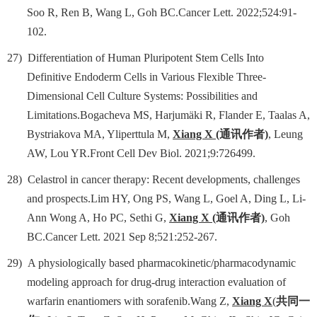
Soo R, Ren B, Wang L, Goh BC.Cancer Lett. 2022;524:91-
102.
27)
Differentiation of Human Pluripotent Stem Cells Into
Definitive Endoderm Cells in Various Flexible Three-
Dimensional Cell Culture Systems: Possibilities and
Limitations.Bogacheva MS, Harjumäki R, Flander E, Taalas A,
Bystriakova MA, Yliperttula M,
Xiang X
(
通讯作者
)
, Leung
AW, Lou YR.Front Cell Dev Biol. 2021;9:726499.
28)
Celastrol in cancer therapy: Recent developments, challenges
and prospects.Lim HY, Ong PS, Wang L, Goel A, Ding L, Li-
Ann Wong A, Ho PC, Sethi G,
Xiang X
(
通讯作者
)
, Goh
BC.Cancer Lett. 2021 Sep 8;521:252-267.
29)
A physiologically based pharmacokinetic/pharmacodynamic
modeling approach for drug-drug interaction evaluation of
warfarin enantiomers with sorafenib.Wang Z,
Xiang X
(
共同一