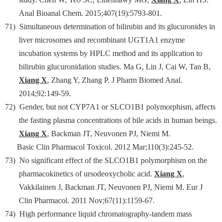
Anal Bioanal Chem. 2015;407(19):5793-801.
71)
Simultaneous determination of bilirubin and its glucuronides in
liver microsomes and recombinant UGT1A1 enzyme
incubation systems by HPLC method and its application to
bilirubin glucuronidation studies. Ma G, Lin J, Cai W, Tan B,
Xiang X
, Zhang Y, Zhang P. J Pharm Biomed Anal.
2014;92:149-59.
72)
Gender, but not CYP7A1 or SLCO1B1 polymorphism, affects
the fasting plasma concentrations of bile acids in human beings.
Xiang X
, Backman JT, Neuvonen PJ, Niemi M.
Basic Clin Pharmacol Toxicol. 2012 Mar;110(3):245-52.
73)
No significant effect of the SLCO1B1 polymorphism on the
pharmacokinetics of ursodeoxycholic acid.
Xiang X
,
Vakkilainen J, Backman JT, Neuvonen PJ, Niemi M. Eur J
Clin Pharmacol. 2011 Nov;67(11):1159-67.
74)
High performance liquid chromatography-tandem mass