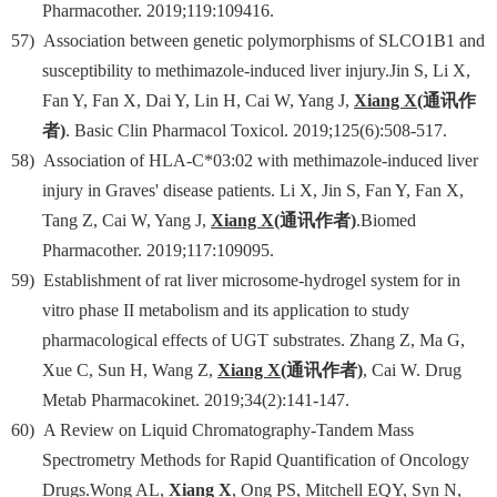
Pharmacother. 2019;119:109416.
57)
Association between genetic polymorphisms of SLCO1B1 and
susceptibility to methimazole-induced liver injury.Jin S, Li X,
Fan Y, Fan X, Dai Y, Lin H, Cai W, Yang J,
Xiang X
(
通讯作
者
)
. Basic Clin Pharmacol Toxicol. 2019;125(6):508-517.
58)
Association of HLA-C*03:02 with methimazole-induced liver
injury in Graves' disease patients. Li X, Jin S, Fan Y, Fan X,
Tang Z, Cai W, Yang J,
Xiang X
(
通讯作者
)
.Biomed
Pharmacother. 2019;117:109095.
59)
Establishment of rat liver microsome-hydrogel system for in
vitro phase II metabolism and its application to study
pharmacological effects of UGT substrates. Zhang Z, Ma G,
Xue C, Sun H, Wang Z,
Xiang X
(
通讯作者
)
, Cai W. Drug
Metab Pharmacokinet. 2019;34(2):141-147.
60)
A Review on Liquid Chromatography-Tandem Mass
Spectrometry Methods for Rapid Quantification of Oncology
Drugs.Wong AL,
Xiang X
, Ong PS, Mitchell EQY, Syn N,