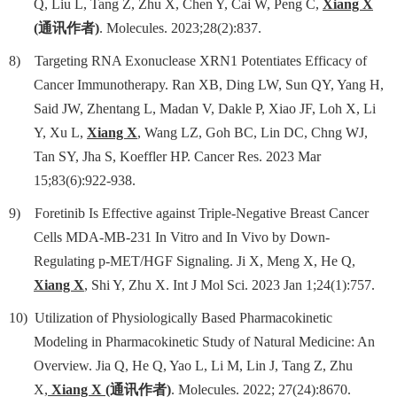
Q, Liu L, Tang Z, Zhu X, Chen Y, Cai W, Peng C,
Xiang X
(
通讯作者
)
. Molecules. 2023;28(2):837.
8)
Targeting RNA Exonuclease XRN1 Potentiates Efficacy of
Cancer Immunotherapy. Ran XB, Ding LW, Sun QY, Yang H,
Said JW, Zhentang L, Madan V, Dakle P, Xiao JF, Loh X, Li
Y, Xu L,
Xiang X
, Wang LZ, Goh BC, Lin DC, Chng WJ,
Tan SY, Jha S, Koeffler HP. Cancer Res. 2023 Mar
15;83(6):922-938.
9)
Foretinib Is Effective against Triple-Negative Breast Cancer
Cells MDA-MB-231 In Vitro and In Vivo by Down-
Regulating p-MET/HGF Signaling. Ji X, Meng X, He Q,
Xiang X
, Shi Y, Zhu X. Int J Mol Sci. 2023 Jan 1;24(1):757.
10)
Utilization of Physiologically Based Pharmacokinetic
Modeling in Pharmacokinetic Study of Natural Medicine: An
Overview. Jia Q, He Q, Yao L, Li M, Lin J, Tang Z, Zhu
X,
Xiang X
(
通讯作者
)
. Molecules. 2022; 27(24):8670.