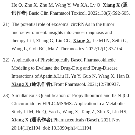
He Q, Zhu X, Zhu M, Wang Y, Wu XA, Lv Q,
Xiang X
(
通
讯作者
)
.
Basic Clin Pharmacol Toxicol. 2022;130(5):592-605.
21)
The potential role of exosomal circRNAs in the tumor
microenvironment: insights into cancer diagnosis and
therapy.Li J, Zhang G, Liu CG,
Xiang X
, Le MTN, Sethi G,
Wang L, Goh BC, Ma Z.Theranostics. 2022;12(1):87-104.
22)
Application of Physiologically Based Pharmacokinetic
Modeling to Evaluate the Drug-Drug and Drug-Disease
Interactions of Apatinib.Liu H, Yu Y, Guo N, Wang X, Han B,
Xiang X
(
通讯作者
)
.Front Pharmacol. 2021;12:780937.
23)
Simultaneous Quantification of Propylthiouracil and Its N-β-d
Glucuronide by HPLC-MS/MS: Application to a Metabolic
Study.Li M, He Q, Yao L, Wang X, Tang Z, Zhu X, Lin HS,
Xiang X
(
通讯作者
)
.Pharmaceuticals (Basel). 2021 Nov
20;14(11):1194. doi: 10.3390/ph14111194.