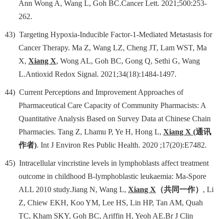
Ann Wong A, Wang L, Goh BC.Cancer
Lett. 2021;500:253-
262.
43)
Targeting Hypoxia-Inducible Factor-1-Mediated Metastasis for
Cancer Therapy. Ma Z, Wang LZ, Cheng JT, Lam WST, Ma
X,
Xiang X
, Wong AL, Goh BC, Gong Q, Sethi G, Wang
L.Antioxid Redox Signal. 2021;34(18):1484-1497.
44)
Current Perceptions and Improvement Approaches of
Pharmaceutical Care Capacity of Community Pharmacists: A
Quantitative Analysis Based on Survey Data at Chinese Chain
Pharmacies. Tang Z, Lhamu P, Ye H, Hong L,
Xiang X
(
通讯
作者
)
. Int J Environ Res Public Health. 2020 ;17(20):E7482.
45)
Intracellular vincristine levels in lymphoblasts affect treatment
outcome in childhood B-lymphoblastic leukaemia: Ma-Spore
ALL 2010 study.Jiang N, Wang L,
Xiang X
（共同一作）
, Li
Z, Chiew EKH, Koo YM, Lee HS, Lin HP, Tan AM, Quah
TC, Kham SKY, Goh BC, Ariffin H, Yeoh AE.Br J Clin