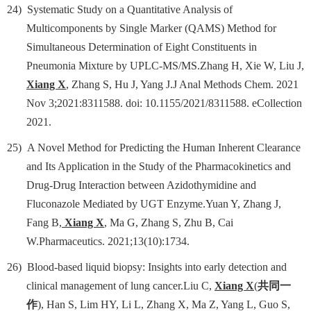
24)
Systematic Study on a Quantitative Analysis of
Multicomponents by Single Marker (QAMS) Method for
Simultaneous Determination of Eight Constituents in
Pneumonia Mixture by UPLC-MS/MS.Zhang H, Xie W, Liu J,
Xiang X
, Zhang S, Hu J, Yang J.J Anal Methods Chem. 2021
Nov 3;2021:8311588. doi: 10.1155/2021/8311588. eCollection
2021.
25)
A Novel Method for Predicting the Human Inherent Clearance
and Its Application in the Study of the Pharmacokinetics and
Drug-Drug Interaction between Azidothymidine and
Fluconazole Mediated by UGT Enzyme.Yuan Y, Zhang J,
Fang B,
Xiang X
, Ma G, Zhang S, Zhu B, Cai
W.Pharmaceutics. 2021;13(10):1734.
26)
Blood-based liquid biopsy: Insights into early detection and
clinical management of lung cancer.Liu C,
Xiang X
(
共同一
作
)
, Han S, Lim HY, Li L, Zhang X, Ma Z, Yang L, Guo S,