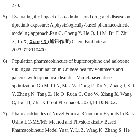
270.
5)
Evaluating the impact of co-administered drug and disease on
ripretinib exposure: A physiologically-based pharmacokinetic
modeling approach.Pan C, Cheng Y, He Q, Li M, Bu F, Zhu
X, Li X,
Xiang X
(
通讯作者
)
.Chem Biol Interact.
2023;373:110400.
6)
Population pharmacokinetics of buprenorphine and naloxone
sublingual combination in Chinese healthy volunteers and
patients with opioid use disorder: Model-based dose
optimization.Gu M, Li A, Mak W, Dong F, Xu N, Zhang J, Shi
Y, Zheng N, Tang Z, He Q, Ruan C, Guo W,
Xiang X
, Wang
C, Han B, Zhu X.Front Pharmacol. 2023;14:1089862.
7)
Pharmacokinetics of Novel Furoxan/Coumarin Hybrids in Rats
Using LC-MS/MS Method and Physiologically Based
Pharmacokinetic Model.Yuan Y, Li Z, Wang K, Zhang S, He