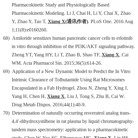
Pharmacokinetic Study and Physiologically Based
Pharmacokinetic Modeling. Li J, Chai H, Li Y, Chai X, Zhao
Y, Zhao Y, Tao T,
Xiang X
(
通讯作者
)
. PLoS One. 2016 Aug
1;11(8):e0160260.
68)
Amiloride sensitizes human pancreatic cancer cells to erlotinib
in vitro through inhibition of the PI3K/AKT signaling pathway.
Zheng YT, Yang HY, Li T, Zhao B, Shao TF,
Xiang X
, Cai
WM. Acta Pharmacol Sin. 2015;36(5):614-26.
69)
Application of a New Dynamic Model to Predict the In Vitro
Intrinsic Clearance of Tolbutamide Using Rat Microsomes
Encapsulated in a Fab Hydrogel. Zhou N, Zheng Y, Xing J,
Yang H, Chen H,
Xiang X
, Liu J, Tong S, Zhu B, Cai W.
Drug Metab Dispos. 2016;44(1):40-9.
70)
Determination of naturally occurring resveratrol analog trans-
4,4'-dihydroxystilbene in rat plasma by liquid chromatography-
tandem mass spectrometry: application to a pharmacokinetic
study. Chen W, Yeo SC, Elhennawy MG,
Xiang X
, Lin HS.