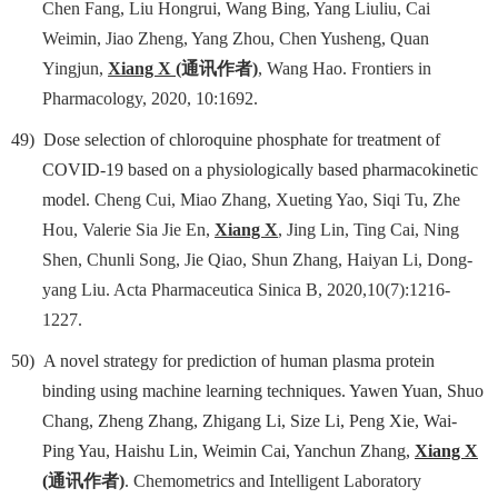
Chen Fang, Liu Hongrui, Wang Bing, Yang Liuliu, Cai
Weimin, Jiao Zheng, Yang Zhou, Chen Yusheng, Quan
Yingjun,
Xiang X
(
通讯作者
)
, Wang Hao. Frontiers in
Pharmacology, 2020, 10:1692.
49)
Dose selection of chloroquine phosphate for treatment of
COVID-19 based on a physiologically based pharmacokinetic
model
.
Cheng Cui, Miao Zhang, Xueting Yao, Siqi Tu, Zhe
Hou, Valerie Sia Jie En,
Xiang X
, Jing Lin, Ting Cai, Ning
Shen, Chunli Song, Jie Qiao, Shun Zhang, Haiyan Li, Dong-
yang Liu. Acta Pharmaceutica Sinica B, 2020,
10(7):1216-
1227.
50)
A novel strategy for prediction of human plasma protein
binding using machine learning techniques. Yawen Yuan, Shuo
Chang, Zheng Zhang, Zhigang Li, Size Li, Peng Xie, Wai-
Ping Yau, Haishu Lin, Weimin Cai, Yanchun Zhang,
Xiang X
(
通讯作者
)
. Chemometrics and Intelligent Laboratory