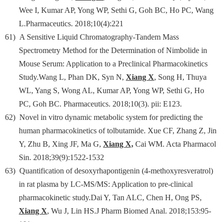
Wee I, Kumar AP, Yong WP, Sethi G, Goh BC, Ho PC, Wang
L.Pharmaceutics. 2018;10(4):221
61)
A Sensitive Liquid Chromatography-Tandem Mass
Spectrometry Method for the Determination of Nimbolide in
Mouse Serum: Application to a Preclinical Pharmacokinetics
Study.
Wang L, Phan DK, Syn N,
Xiang X
, Song H, Thuya
WL, Yang S, Wong AL, Kumar AP, Yong WP, Sethi G, Ho
PC, Goh BC. Pharmaceutics. 2018;10(3). pii: E123.
62)
Novel in vitro dynamic metabolic system for predicting the
human pharmacokinetics of tolbutamide. Xue CF, Zhang Z, Jin
Y, Zhu B, Xing JF, Ma G,
Xiang X,
Cai WM. Acta Pharmacol
Sin. 2018;39(9):1522-1532
63)
Quantification of desoxyrhapontigenin (4-methoxyresveratrol)
in rat plasma by LC-MS/MS: Application to pre-clinical
pharmacokinetic study.Dai Y, Tan ALC, Chen H, Ong PS,
Xiang X
, Wu J, Lin HS.J Pharm Biomed Anal. 2018;153:95-