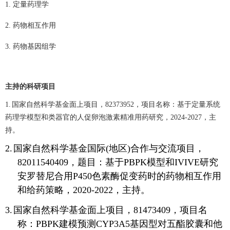
1. 定量药理学
2.
药物相互作用
3.
药物基因组学
主持的科研项目
1.
国家自然科学基金面上项目，
82373952
，项目名称：基于定量系统
药理学模型和类器官的人促卵泡激素精准用药研究，
2024-2027
，主
持。
2.
国家自然科学基金国际
(
地区
)
合作与交流项目，
82011540409
，题目：基于
PBPK
模型和
IVIVE
研究
安罗替尼合用
P450
色素酶促变药时的药物相互作用
和给药策略，
2020-2022
，主持。
3.
国家自然科学基金面上项目，
81473409
，项目名
称：
PBPK
建模预测
CYP3A5
基因型对五酯胶囊和他