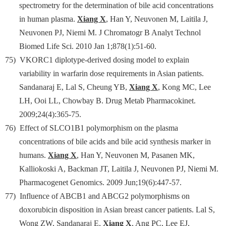
spectrometry for the determination of bile acid concentrations
in human plasma.
Xiang X
, Han Y, Neuvonen M, Laitila J,
Neuvonen PJ, Niemi M. J Chromatogr B Analyt Technol
Biomed Life Sci. 2010 Jan 1;878(1):51-60.
75)
VKORC1 diplotype-derived dosing model to explain
variability in warfarin dose requirements in Asian patients.
Sandanaraj E, Lal S, Cheung YB,
Xiang X
, Kong MC, Lee
LH, Ooi LL, Chowbay B. Drug Metab Pharmacokinet.
2009;24(4):365-75.
76)
Effect of SLCO1B1 polymorphism on the plasma
concentrations of bile acids and bile acid synthesis marker in
humans.
Xiang X
, Han Y, Neuvonen M, Pasanen MK,
Kalliokoski A, Backman JT, Laitila J, Neuvonen PJ, Niemi M.
Pharmacogenet Genomics. 2009 Jun;19(6):447-57.
77)
Influence of ABCB1 and ABCG2 polymorphisms on
doxorubicin disposition in Asian breast cancer patients. Lal S,
Wong ZW, Sandanaraj E,
Xiang X
, Ang PC, Lee EJ,