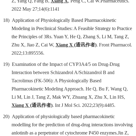
Z, Yang Q, Fang B,
Xiang X
, Peng C, Cai W.Pharmaceutics.
2022 May 27;14(6):1141
18)
Application of Physiologically Based Pharmacokinetic
Modeling in Preclinical Studies: A Feasible Strategy to Practice
the Principles of 3Rs. Yuan Y, He Q, Zhang S, Li M, Tang Z,
Zhu X, Jiao Z, Cai W,
Xiang X
(
通讯作者
)
. Front Pharmacol.
2022;13:895556.
19)
Examination of the Impact of CYP3A4/5 on Drug-Drug
Interaction between Schizandrol A/Schizandrol B and
Tacrolimus (FK-506): A Physiologically Based
Pharmacokinetic Modeling Approach. He Q, Bu F, Wang Q,
Li M, Lin J, Tang Z, Mak WY, Zhuang X, Zhu X, Lin HS,
Xiang X
(
通讯作者
)
. Int J Mol Sci. 2022;23(9):4485.
20)
Application of physiologically based pharmacokinetic
modelling for the prediction of drug-drug interactions involving
anlotinib as a perpetrator of cytochrome P450 enzymes.Jin Z,