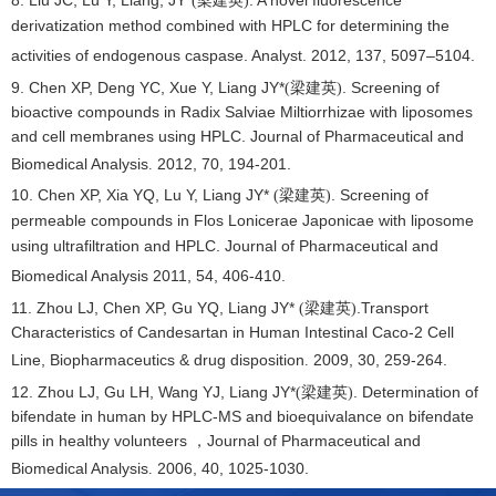
8. Liu JC, Lu Y, Liang, JY*
. A novel fluorescence
(
梁建英)
derivatization method combined with HPLC for determining the
activities of endogenous caspase. Analyst. 2012, 137, 5097–5104.
9. Chen XP, Deng YC, Xue Y, Liang JY*
. Screening of
(
梁建英)
bioactive compounds in Radix Salviae Miltiorrhizae with liposomes
and cell membranes using HPLC. Journal of Pharmaceutical and
Biomedical Analysis
2012
,
70
,
194-201.
.
10. Chen XP,
Xia YQ, Lu Y, Liang JY*
. Screening of
(
梁建英)
permeable compounds in Flos Lonicerae Japonicae with liposome
using ultrafiltration and HPLC. Journal of Pharmaceutical and
Biomedical Analysis 2011
,
54
,
406-410.
11. Zhou LJ, Chen XP, Gu YQ, Liang JY*
.Transport
(
梁建英)
Characteristics of Candesartan in Human Intestinal Caco-2 Cell
Line, Biopharmaceutics & drug disposition
2009
,
30
,
259-264.
.
12. Zhou LJ, Gu LH, Wang YJ, Liang JY*
. Determination of
(
梁建英)
bifendate in human by HPLC-MS and bioequivalance on bifendate
pills in healthy volunteers
Journal of Pharmaceutical and
，
Biomedical Analysis
2006
,
40
,
1025-1030.
.