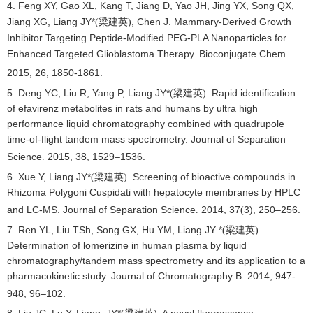
4. Feng XY, Gao XL, Kang T, Jiang D, Yao JH, Jing YX, Song QX,
Jiang XG, Liang JY*
, Chen J. Mammary-Derived Growth
(
梁建英)
Inhibitor Targeting Peptide-Modified PEG-PLA Nanoparticles for
Enhanced Targeted Glioblastoma Therapy. Bioconjugate Chem.
2015, 26, 1850-1861.
5. Deng YC, Liu R, Yang P, Liang JY*
. Rapid identification
(
梁建英)
of efavirenz metabolites in rats and humans by ultra high
performance liquid chromatography combined with quadrupole
time-of-flight tandem mass spectrometry. Journal of Separation
Science
2015
,
38, 1529–1536.
.
6. Xue Y, Liang JY*
. Screening of bioactive compounds in
(
梁建英)
Rhizoma Polygoni Cuspidati with hepatocyte membranes by HPLC
and LC-MS. Journal of Separation Science
2014
,
37
3)
, 250–256.
.
(
7. Ren YL, Liu TSh, Song GX, Hu YM, Liang JY *
.
(
梁建英)
Determination of lomerizine in human plasma by liquid
chromatography/tandem mass spectrometry and its application to a
pharmacokinetic study. Journal of Chromatography B
2014, 947-
.
948, 96–102.