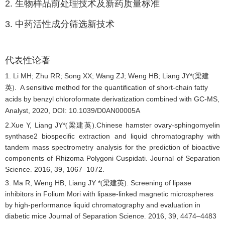
2. 生物样品前处理技术及新药质量标准
3. 中药活性成分筛选新技术
代表性论著
1. Li MH; Zhu RR; Song XX; Wang ZJ; Weng HB; Liang JY*
(
梁建
A sensitive method for the quantification of short-chain fatty
英).
acids by benzyl chloroformate derivatization combined with GC-MS,
Analyst, 2020, DOI: 10.1039/D0AN00005A
2
.Xue Y, Liang JY*
.Chinese hamster ovary-sphingomyelin
(
梁建英)
synthase2 biospecific extraction and liquid chromatography with
tandem mass spectrometry analysis for the prediction of bioactive
components of Rhizoma Polygoni Cuspidati. Journal of Separation
Science
2016
,
39, 1067–1072.
.
3. Ma R, Weng HB, Liang JY *
. Screening of lipase
(
梁建英)
inhibitors in Folium Mori with lipase-linked magnetic microspheres
by high-performance liquid chromatography and evaluation in
diabetic mice Journal of Separation Science
2016
,
39, 4474–4483
.