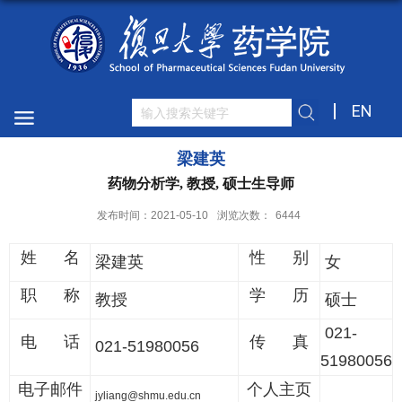
EN
梁建英
药物分析学, 教授, 硕士生导师
发布时间：2021-05-10
浏览次数：
6444
姓 名
性 别
梁建英
女
职 称
学 历
教授
硕士
021-
电 话
传 真
021-51980056
51980056
电子邮件
个人主页
jyliang@shmu.edu.cn