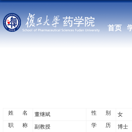
首页
姓 名
性 别
董继斌
女
职 称
学 历
副教授
博士