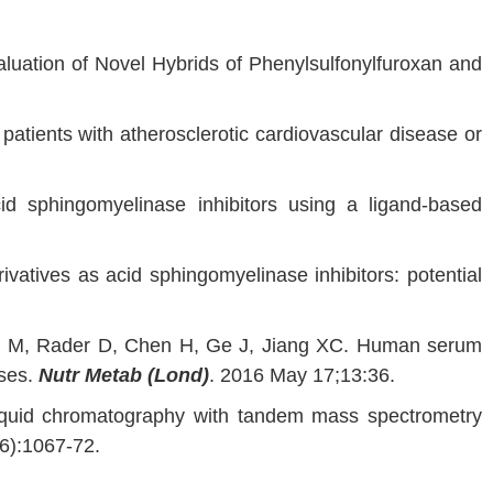
aluation of Novel Hybrids of Phenylsulfonylfuroxan and
tients with atherosclerotic cardiovascular disease or
d sphingomyelinase inhibitors using a ligand-based
vatives as acid sphingomyelinase inhibitors: potential
hel M, Rader D, Chen H, Ge J, Jiang XC. Human serum
ases.
Nutr Metab (Lond)
. 2016 May 17;13:36.
 liquid chromatography with tandem mass spectrometry
6):1067-72.