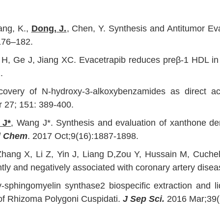
ang, K.,
Dong, J.
, Chen, Y. Synthesis and Antitumor Ev
 176–182.
, Ge J, Jiang XC. Evacetrapib reduces preβ-1 HDL in pa
.
overy of N-hydroxy-3-alkoxybenzamides as direct aci
r 27; 151: 389-400.
 J*
, Wang J*. Synthesis and evaluation of xanthone deri
d Chem
. 2017 Oct;9(16):1887-1898.
, Zhang X, Li Z, Yin J, Liang D,Zou Y, Hussain M, Cuc
ntly and negatively associated with coronary artery dise
y-sphingomyelin synthase2 biospecific extraction and
 of Rhizoma Polygoni Cuspidati.
J Sep Sci.
2016 Mar;39(