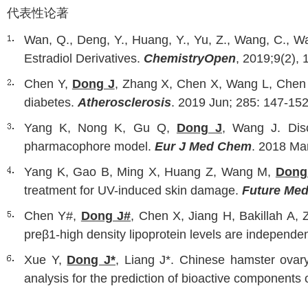
代表性论著
Wan, Q., Deng, Y., Huang, Y., Yu, Z., Wang, C., W
Estradiol Derivatives.
ChemistryOpen
, 2019;9(2),
Chen Y,
Dong J
, Zhang X, Chen X, Wang L, Chen H
diabetes.
Atherosclerosis
. 2019 Jun; 285: 147-152
Yang K, Nong K, Gu Q,
Dong J
, Wang J. Disc
pharmacophore model.
Eur J Med Chem
. 2018 Ma
Yang K, Gao B, Ming X, Huang Z, Wang M,
Dong
treatment for UV-induced skin damage.
Future Me
Chen Y#,
Dong J#
, Chen X, Jiang H, Bakillah A
preβ1-high density lipoprotein levels are independe
Xue Y,
Dong J*
, Liang J*. Chinese hamster ovar
analysis for the prediction of bioactive components