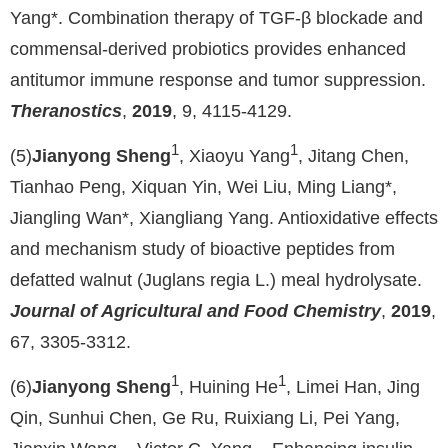
Yang*. Combination therapy of TGF-β blockade and
commensal-derived probiotics provides enhanced
antitumor immune response and tumor suppression.
Theranostics
,
2019
, 9, 4115-4129.
1
1
(5)
Jianyong Sheng
, Xiaoyu Yang
, Jitang Chen,
Tianhao Peng, Xiquan Yin, Wei Liu, Ming Liang*,
Jiangling Wan*, Xiangliang Yang. Antioxidative effects
and mechanism study of bioactive peptides from
defatted walnut (Juglans regia L.) meal hydrolysate.
Journal of Agricultural and Food Chemistry
,
2019
,
67, 3305-3312.
1
1
(6)
Jianyong Sheng
, Huining He
, Limei Han, Jing
Qin, Sunhui Chen, Ge Ru, Ruixiang Li, Pei Yang,