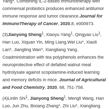
Yang*. Combining IL-2-based immunotherapy with
commensal probiotics produces enhanced antitumor
immune response and tumor clearance.
Journal for
ImmunoTherapy of Cancer
,
2020
,8, e000973.
1
1
1
(3)
Jianyong Sheng
, Xiaoyu Yang
, Qingyao Liu
,
Han Luo, Xiquan Yin, Ming Liang,Wei Liu*, Xiaoli
Lan*, Jiangling Wan*, Xiangliang Yang.
Coadministration with tea polyphenols enhances the
neuroprotective effect of defatted walnut meal
hydrolysate against scopolamine-induced learning
and memory deficits in mice.
Journal of Agricultural
and Food Chemistry
,
2020
, 68, 751-758.
1
1
(4)
Linlin Shi
,
Jianyong Sheng
, Mengli Wang, Han
Luo, Jun Zhu, Bixiang Zhang*, Zhi Liu*, Xiangliang