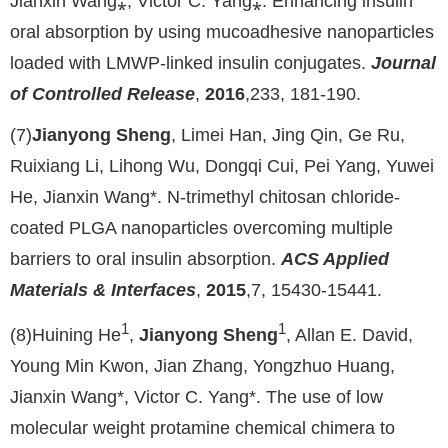
Jianxin Wang⁎, Victor C. Yang⁎. Enhancing insulin
oral absorption by using mucoadhesive nanoparticles
loaded with LMWP-linked insulin conjugates.
Journal
of Controlled Release
,
2016
,233, 181-190.
(7)
Jianyong Sheng
, Limei Han, Jing Qin, Ge Ru,
Ruixiang Li, Lihong Wu, Dongqi Cui, Pei Yang, Yuwei
He, Jianxin Wang*. N‑trimethyl chitosan chloride-
coated PLGA nanoparticles overcoming multiple
barriers to oral insulin absorption.
ACS Applied
Materials & Interfaces
,
2015
,7, 15430-15441.
1
1
(8)
Huining He
,
Jianyong Sheng
, Allan E. David,
Young Min Kwon, Jian Zhang, Yongzhuo Huang,
Jianxin Wang*, Victor C. Yang*. The use of low
molecular weight protamine chemical chimera to