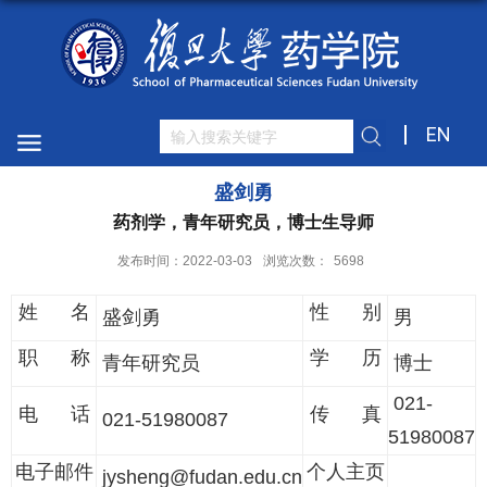
EN
盛剑勇
药剂学，青年研究员，博士生导师
发布时间：2022-03-03
浏览次数：
5698
姓 名
性 别
盛剑勇
男
职 称
学 历
青年研究员
博士
021-
电 话
传 真
021-51980087
51980087
电子邮件
个人主页
jysheng@fudan.edu.cn