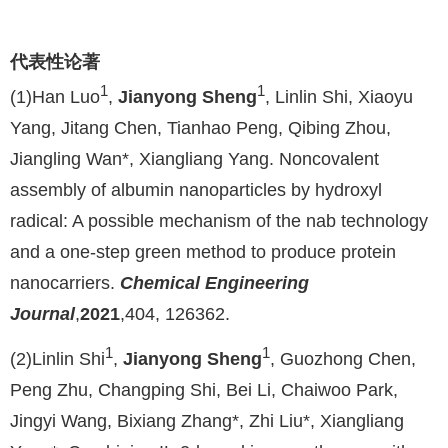
代表性论著
1
1
(1)
Han Luo
,
Jianyong Sheng
, Linlin Shi, Xiaoyu
Yang, Jitang Chen, Tianhao Peng, Qibing Zhou,
Jiangling Wan*, Xiangliang Yang. Noncovalent
assembly of albumin nanoparticles by hydroxyl
radical: A possible mechanism of the nab technology
and a one-step green method to produce protein
nanocarriers.
Chemical Engineering
Journal
,
2021
,404, 126362.
1
1
(2)
Linlin Shi
,
Jianyong Sheng
, Guozhong Chen,
Peng Zhu, Changping Shi, Bei Li, Chaiwoo Park,
Jingyi Wang, Bixiang Zhang*, Zhi Liu*, Xiangliang