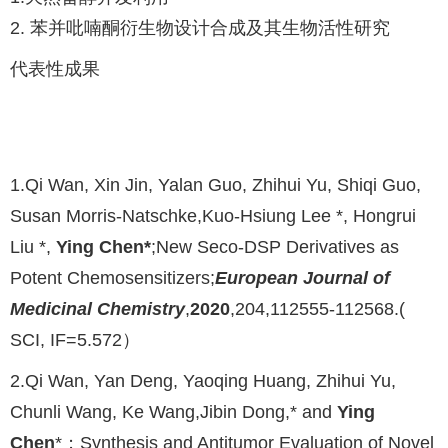
2. 苯并吡喃酮衍生物设计合成及其生物活性研究
代表性成果
1.Qi Wan, Xin Jin, Yalan Guo, Zhihui Yu, Shiqi Guo,
Susan Morris-Natschke,Kuo-Hsiung Lee *, Hongrui
Liu *,
Ying Chen*
;New Seco-DSP Derivatives as
Potent Chemosensitizers;
European Journal of
Medicinal Chemistry
,
2020
,204,112555-112568.(
SCI, IF=5.572）
2.Qi Wan, Yan Deng, Yaoqing Huang, Zhihui Yu,
Chunli Wang, Ke Wang,Jibin Dong,* and
Ying
Chen
*；Synthesis and Antitumor Evaluation of Novel