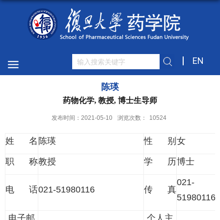
EN
陈瑛
药物化学, 教授, 博士生导师
发布时间：2021-05-10
浏览次数：
10524
姓 名
陈瑛
性 别
女
职 称
教授
学 历
博士
021-
电 话
021-51980116
传 真
51980116
电子邮
个人主