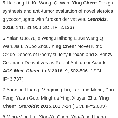
5.Haihong Li, Ke Wang, Qi Wan,
Ying Chen*
Design,
synthesis and anti-tumor evaluation of novel steroidal
glycoconjugate with furoxan derivatives,
Steroids
.
2019
, 141, 81-95.( SCI, IF=2.136）
6.Yalan Guo,Yujie Wang,Haihong Li,Ke Wang,Qi
Wan,Jia Li,Yubo Zhou,
Ying Chen*
Novel Nitric
Oxide Donors of Phenylsulfonylfuroxan and 3-Benzyl
Coumarin Derivatives as Potent Antitumor Agents,
ACS Med. Chem. Lett.
2018
, 9, 502-506. ( SCI,
IF=3.737）
7.Yaoqing Huang, Mingming Liu, Lanfang Meng, Pan
Feng, Yalan Guo, Minghua Ying, Xiuyan Zhu,
Ying
Chen*
;
Steroids
;
2015
,101,7-14 ( SCI, IF=2.803）
8.Ming-Ming Liu, Xiao-Yu Chen, Yao-Qing Huang,