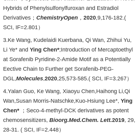
Hybrids of Phenylsulfonylfuroxan and Estradiol
Derivatives；
ChemistryOpen
，
2020
,9,176-182.(
SCI, IF=2.801）
3.Ke Wang, Kudelaidi Kuerbana, Qi Wan, Zhihui Yu,
Li Ye* and
Ying Chen*
;Introduction of Mercaptoethyl
at Sorafenib Pyridine-2-Amide Motif as a Potentially
Eective Chain to Further get Sorafenib-PEG-
DGL,
Molecules
,
2020
,25,573-585.( SCI, IF=3.267）
4.Yalan Guo, Ke Wang, Xiaoyu Chen,Haihong Li,Qi
Wan,Susan Morris-Natschke,Kuo-Hsiung Lee*,
Ying
Chen*
；Seco-4-methyl-DCK derivatives as potent
chemosensitizers,
Bioorg.Med.Chem. Lett.
2019
, 29,
28-31. ( SCI, IF=2.448）