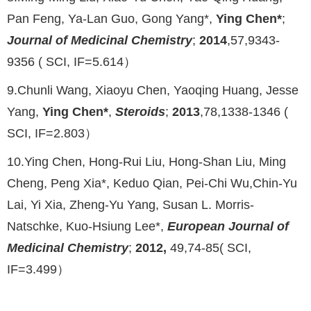
Pan Feng, Ya-Lan Guo, Gong Yang*,
Ying Chen*
;
Journal of Medicinal Chemistry
;
2014
,57,9343-
9356 ( SCI, IF=5.614）
9.Chunli Wang, Xiaoyu Chen, Yaoqing Huang, Jesse
Yang,
Ying Chen*
,
Steroids
;
2013
,78,1338-1346 (
SCI, IF=2.803）
10.Ying Chen, Hong-Rui Liu, Hong-Shan Liu, Ming
Cheng, Peng Xia*, Keduo Qian, Pei-Chi Wu,Chin-Yu
Lai, Yi Xia, Zheng-Yu Yang, Susan L. Morris-
Natschke, Kuo-Hsiung Lee*,
European Journal of
Medicinal Chemistry
;
2012,
49,74-85( SCI,
IF=3.499）