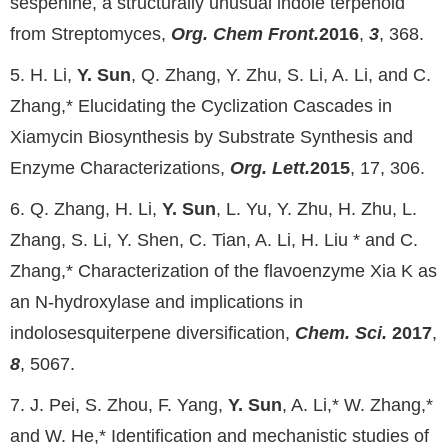
sespenine, a structurally unusual indole terpenoid
from Streptomyces,
Org. Chem Front.
2016
,
3
, 368.
5. H. Li,
Y. Sun
, Q. Zhang, Y. Zhu, S. Li, A. Li, and C.
Zhang,* Elucidating the Cyclization Cascades in
Xiamycin Biosynthesis by Substrate Synthesis and
Enzyme Characterizations,
Org. Lett.
2015
, 17, 306.
6. Q. Zhang, H. Li,
Y. Sun
, L. Yu, Y. Zhu, H. Zhu, L.
Zhang, S. Li, Y. Shen, C. Tian, A. Li, H. Liu * and C.
Zhang,* Characterization of the flavoenzyme Xia K as
an N-hydroxylase and implications in
indolosesquiterpene diversification,
Chem. Sci.
2017
,
8
, 5067.
7. J. Pei, S. Zhou, F. Yang,
Y. Sun
, A. Li,* W. Zhang,*
and W. He,* Identification and mechanistic studies of