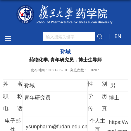
EN
孙域
药物化学, 青年研究员，博士生导师
发布时间：2021-05-10
浏览次数：
10207
姓 名
性 别
孙域
男
职 称
学 历
青年研究员
博士
电 话
传 真
电子邮
个人主
https://w
ysunpharm@fudan.edu.cn
件
页