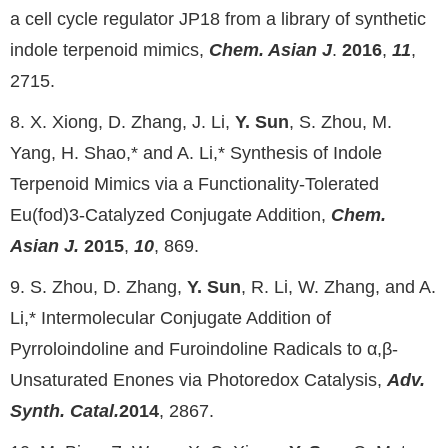
a cell cycle regulator JP18 from a library of synthetic
indole terpenoid mimics,
Chem. Asian J
.
2016
,
11
,
2715.
8. X. Xiong, D. Zhang, J. Li,
Y. Sun
, S. Zhou, M.
Yang, H. Shao,* and A. Li,* Synthesis of Indole
Terpenoid Mimics via a Functionality-Tolerated
Eu(fod)3-Catalyzed Conjugate Addition,
Chem.
Asian J.
2
015
,
1
0
, 869.
9. S. Zhou, D. Zhang,
Y. Sun
, R. Li, W. Zhang, and A.
Li,* Intermolecular Conjugate Addition of
Pyrroloindoline and Furoindoline Radicals to α,β-
Unsaturated Enones via Photoredox Catalysis,
Adv.
Synth. Catal.
2
014
, 2867.