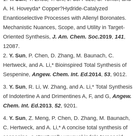
A. H. Hoveyda* Copper?Hydride-Catalyzed
Enantioselective Processes with Allenyl Boronates.
Mechanistic Nuances, Scope, and Utility in Target-
Oriented Synthesis,
J. Am. Chem. Soc.
2
01
9
,
141
,
12087.
2.
Y. Sun
, P. Chen, D. Zhang, M. Baunach, C.
Hertweck, and A. Li,* Bioinspired Total Synthesis of
Sespenine,
Angew. Chem. Int. Ed.
2014
,
53
, 9012.
3.
Y. Sun
, R. Li, W. Zhang, and A. Li,* Total Synthesis
of Indotertine A and Drimentines A, F, and G,
Angew.
Chem. Int. Ed.
2013
,
52
, 9201.
4.
Y. Sun
, Z. Meng, P. Chen, D. Zhang, M. Baunach,
C. Hertweck, and A. Li,* A concise total synthesis of