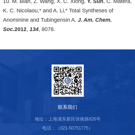
10. M. Bian, Z. Wang, X. C. Xiong,
Y. Sun
, C. Matera,
K. C. Nicolaou,* and A. Li,* Total Syntheses of
Anominine and Tubingensin A,
J. Am. Chem.
Soc.
2012
,
134
, 8078.
联系我们
地址：上海浦东新区张衡路826号
电话：（021-50751775）