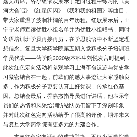
嘉宾出席。各小组依次展示了定向过程中练习的《黄
河大合唱》《红星闪闪》《我和我的祖国》等曲目，
带大家重温了波澜壮阔的百年历程。红歌展示后，王
宁宁老师宣读优胜小组名单并为优胜小组赠书，同时
寄语培训班学员再接再厉，在学思践悟中不断坚定理
想信念。复旦大学药学院第五期入党积极分子培训班
学员代表——药学院2020级本科生刘悦发言时提到，
此次红色定向活动将参观学习上海革命遗迹与党史学
习紧密结合在一起，前辈们的感人事迹让大家感触良
多，作为积极分子更要认真上好党课，传承红色基
因。总结会最后，乔嘉杰指导员进行讲话，他表示学
员们的热情和风采给消防站队员们留下了深刻印象，
并对此次红色定向活动给予了很高的评价，期许未来
与复旦大学药学院有更多元的共建合作。