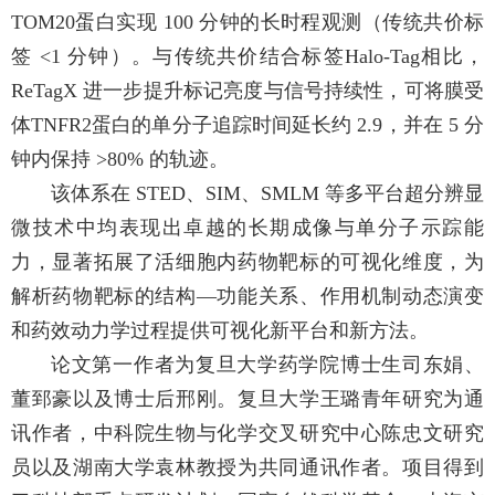
TOM20
蛋白实现
100
分钟的长时程观测（传统共价标
签
<1
分钟）。与传统共价结合标签
Halo-Tag
相比，
ReTagX
进一步提升标记亮度与信号持续性，可将膜受
体
TNFR2
蛋白的单分子追踪时间延长约
2.9
，并在
5
分
钟内保持
>80%
的轨迹。
该体系在
STED
、
SIM
、
SMLM
等多平台超分辨显
微技术中均表现出卓越的长期成像与单分子示踪能
力，显著拓展了活细胞内药物靶标的可视化维度，为
解析药物靶标的结构—功能关系、作用机制动态演变
和药效动力学过程提供可视化新平台和新方法。
论文第一作者为复旦大学药学院博士生司东娟、
董郅豪以及博士后邢刚。复旦大学王璐青年研究为通
讯作者，中科院生物与化学交叉研究中心陈忠文研究
员以及湖南大学袁林教授为共同通讯作者。项目得到