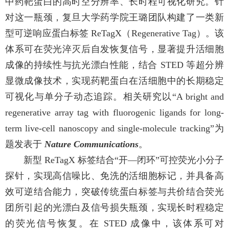
中药靶蛋白的高时空分辨率、长时程可视化研究。针
对这一瓶颈，复旦大学药学院王璐团队构建了一类新
型可逆响应蛋白标签
ReTagX
（
Regenerative Tag
）。该
体系可在荧光淬灭后自发恢复信号，显著提升活细胞
成像的持续性与抗光漂白性能，结合
STED
等超分辨
显微成像技术，实现药靶蛋白在活细胞中的长期稳定
可视化与单分子动态追踪。相关研究以“
A bright and
regenerative array tag with fluorogenic ligands for long-
term live-cell nanoscopy and single-molecule tracking”
为
题发表于
Nature Communications
。
新型
ReTagX
标签结合“开—闭环”可控荧光小分子
探针，实现高信噪比、免洗的活细胞标记，并具备高
效可逆结合能力，突破传统蛋白标签与共价结合荧光
团所引起的光漂白及信号损失瓶颈，实现长时程稳定
的荧光信号恢复。在
STED
成像中，该体系可对