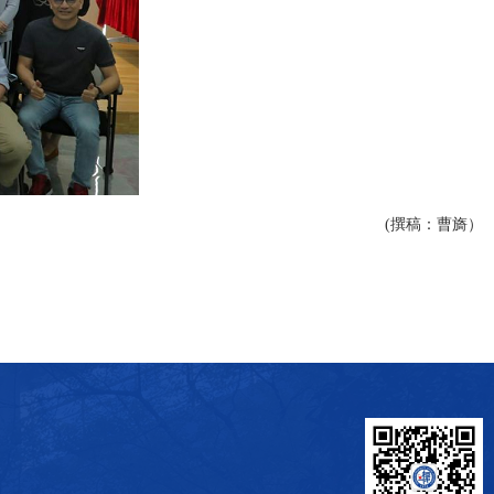
(撰稿：曹旖）