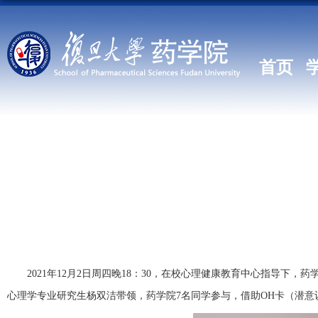
首页
2021
年
12
月
2
日周四晚
18
：
30
，在校心理健康教育中心指导下，药
心理学专业研究生杨双洁带领，药学院
7
名同学参与，借助
OH
卡（潜意