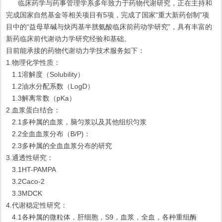
临床药学与药事管理学系多年致力于药物代谢研究，正在主持和
完成国家自然基金等相关项目有5项，完成了国家“重大新药创制”项
目中的“益母草碱与炔丙基半胱氨酸临床前药动学研究”，具有丰富的
新药临床前代谢动力学研究经验和基础。
目前能承接的药物代谢动力学技术服务如下：
1.物理化学性质：
1.1溶解度（Solubility）
1.2油水分配系数（LogD）
1.3解离常数（pKa）
2.血浆蛋白结合：
2.1多种属的血浆，脑匀浆以及其他组织匀浆
2.2全血血浆分布（B/P)：
2.3多种属的全血血浆分布的研究
3.通透性研究：
3.1HT-PAMPA
3.2Caco-2
3.3MDCK
4.代谢稳定性研究：
4.1各种属的微粒体，肝细胞，S9，血浆，全血，各种重组酶