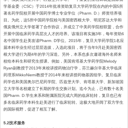
学基金委（CSC）于2014年批准资助复旦大学药学院在内的中国5所
著名药学院校开展中国药学博士专业学位（Pharm. D.）师资培养项
目。为此，这5所中国药学院校与美国密西根大学、明尼苏达大学和
俄亥俄州立大学签署了合作协议，并成立了中美药学院校联盟，合作
开展中国临床药学高层次人才的培养。该项目将实施3年，每年资助6
名中国学生赴美攻读Pharm. D学位。2015年，复旦大学药学院1名应
届本科毕业生经过层层选拔，入选此项目，将于当年9月赴美国密西
根大学进行为期4年的学习深造。另外，本系也多次邀请海外名师来
校给本科生和研究生授课。例如，美国肯塔基大学药学院Melody
Ryan副教授于2013年来校讲授药物治疗学，芬兰赫尔辛基大学临床
药理系MikkoNiemi教授于2014年来校讲授药物基因组学。复旦临床
药学也和美国奥尔巴尼药学院、匹兹堡大学、肯塔基大学、新加坡国
立大学等名校建立了长期的学生交换计划。迄今为止，已有数十名美
国Pharm. D.学生来系和附属医院完成六周的临床轮转，复旦也已有
多名临床药学本科生赴美进行了临床轮转。这极大地开阔了双方学生
的国际视野，促进了相互了解。
5.2技术服务