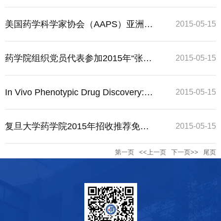
会组织教工杭州品茶
美国药学科学家协会（AAPS）亚洲学
2015-05-15
生分会2014学术研讨会在复旦大学张
药学院组织党员代表参加2015年“张江
2015-05-15
江校区召开
大讲堂”首讲暨开课仪式
In Vivo Phenotypic Drug Discovery:
2015-05-15
Applications to the Discovery &
复旦大学药学院2015年招收推荐免试
2015-05-15
第一页
<<上一页
下一页>>
尾页
Optimization of Antipsychotic Agents
硕士生和直接攻博生实施办法