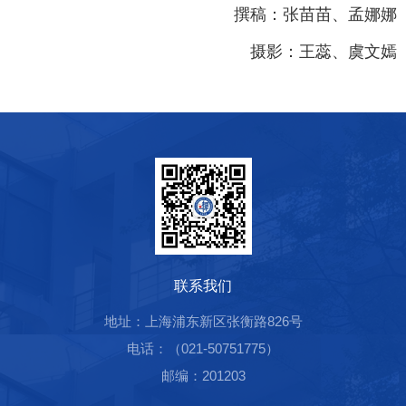
撰稿：张苗苗、孟娜娜
摄影：王蕊、虞文嫣
联系我们
地址：上海浦东新区张衡路826号
电话：（021-50751775）
邮编：201203